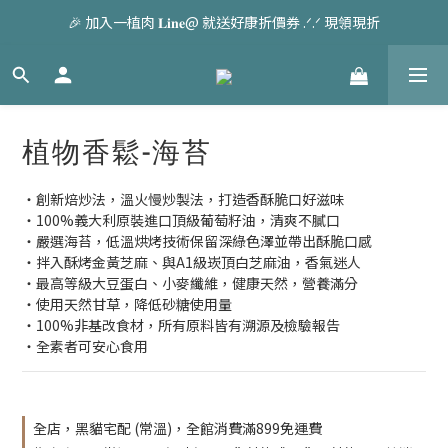
🎉 加入一植肉 𝐋𝐢𝐧𝐞@ 就送好康折價券 .ᐟ.ᐟ 現領現折
植物香鬆-海苔
・創新焙炒法，溫火慢炒製法，打造香酥脆口好滋味
・100%義大利原裝進口頂級葡萄籽油，清爽不膩口
・嚴選海苔，低溫烘烤技術保留深綠色澤並帶出酥脆口感
・拌入酥烤金黃芝麻、與A1級崁頂白芝麻油，香氣迷人
・最高等級大豆蛋白、小麥纖維，健康天然，營養滿分
・使用天然甘草，降低砂糖使用量
・100%非基改食材，所有原料皆有溯源及檢驗報告
・全素者可安心食用
全店，黑貓宅配 (常溫)，全館消費滿899免運費